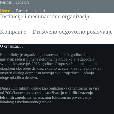
Partneri i donatori
Home
Partneri i donatori
Institucije i međunarodne organizacije
Kompanije – Društveno odgovorno poslovanje
O organizaciji
Eco Infinity je organizacija osnovana 2020. godine, kao
nastavak rada istoimene neformalne grupe koja je započela
svoje delovanje još 2018. godine. Grupu su činili mladi ljudi
okupljeni oko ideje da kroz aktivno učešće, kreativne projekte i
otvoren dijalog doprinesu razvoju svoje zajednice i jačanju
uloge mladih u društvu.
Danas Eco Infinity deluje kao omladinska organizacija sa više
od 200 članova posvećena
osnaživanju mladih
i
razvoju
lokalnih zajednica
, sa snažnim fokusom na povezivanje
lokalnog i međunarodnog nivoa.