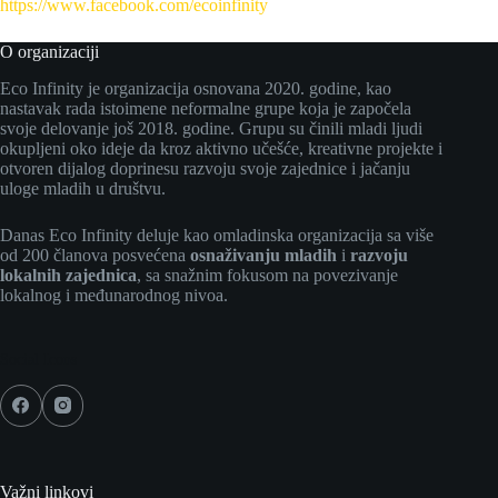
https://www.facebook.com/ecoinfinity
O organizaciji
Eco Infinity je organizacija osnovana 2020. godine, kao
nastavak rada istoimene neformalne grupe koja je započela
svoje delovanje još 2018. godine. Grupu su činili mladi ljudi
okupljeni oko ideje da kroz aktivno učešće, kreativne projekte i
otvoren dijalog doprinesu razvoju svoje zajednice i jačanju
uloge mladih u društvu.
Danas Eco Infinity deluje kao omladinska organizacija sa više
od 200 članova posvećena
osnaživanju mladih
i
razvoju
lokalnih zajednica
, sa snažnim fokusom na povezivanje
lokalnog i međunarodnog nivoa.
Social Icons
Važni linkovi