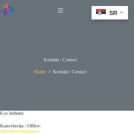
Skip
to
SR
content
Kontakt / Contact
Home
Kontakt / Contact
Eco Infinity
Kancelarija / Office:
office@ecoinfinity.rs