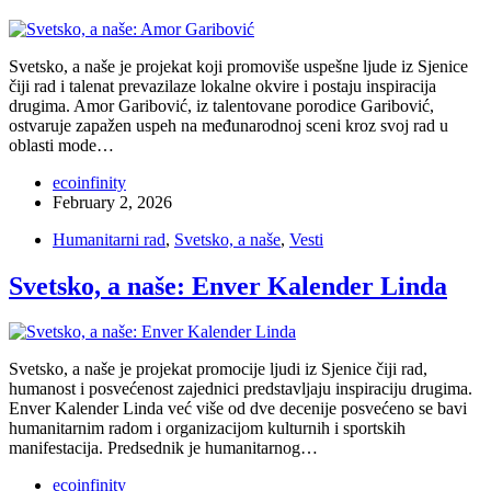
Svetsko, a naše je projekat koji promoviše uspešne ljude iz Sjenice
čiji rad i talenat prevazilaze lokalne okvire i postaju inspiracija
drugima. Amor Garibović, iz talentovane porodice Garibović,
ostvaruje zapažen uspeh na međunarodnoj sceni kroz svoj rad u
oblasti mode…
ecoinfinity
February 2, 2026
Humanitarni rad
,
Svetsko, a naše
,
Vesti
Svetsko, a naše: Enver Kalender Linda
Svetsko, a naše je projekat promocije ljudi iz Sjenice čiji rad,
humanost i posvećenost zajednici predstavljaju inspiraciju drugima.
Enver Kalender Linda već više od dve decenije posvećeno se bavi
humanitarnim radom i organizacijom kulturnih i sportskih
manifestacija. Predsednik je humanitarnog…
ecoinfinity