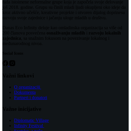
rada istoimene neformalne grupe koja je započela svoje delovanje
još 2018. godine. Grupu su činili mladi ljudi okupljeni oko ideje da
kroz aktivno učešće, kreativne projekte i otvoren dijalog doprinesu
razvoju svoje zajednice i jačanju uloge mladih u društvu.
Danas Eco Infinity deluje kao omladinska organizacija sa više od
200 članova posvećena
osnaživanju mladih
i
razvoju lokalnih
zajednica
, sa snažnim fokusom na povezivanje lokalnog i
međunarodnog nivoa.
Social Icons
Važni linkovi
O organizaciji
Dokumenta
Partneri i donatori
Važne inicijative
Diplomatic Village
Infinity Festival
Svetsko, a naše