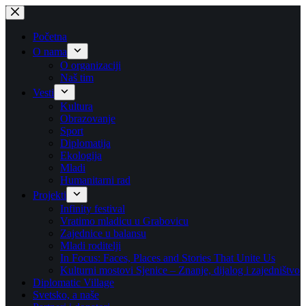
Skip
to
content
Početna
O nama
O organizaciji
Naš tim
Vesti
Kultura
Obrazovanje
Sport
Diplomatija
Ekologija
Mladi
Humanitarni rad
Projekti
Infinity festival
Vratimo mladicu u Grabovicu
Zajednice u balansu
Mladi roditelji
In Focus: Faces, Places and Stories That Unite Us
Kulturni mostovi Sjenice – Znanje, dijalog i zajedništvo
Diplomatic Village
Svetsko, a naše