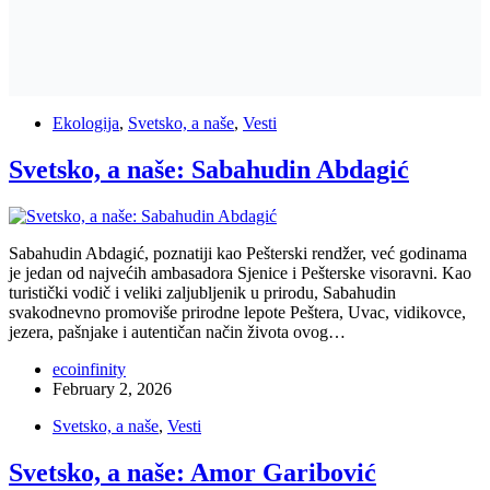
Ekologija
,
Svetsko, a naše
,
Vesti
Svetsko, a naše: Sabahudin Abdagić
Sabahudin Abdagić, poznatiji kao Pešterski rendžer, već godinama
je jedan od najvećih ambasadora Sjenice i Pešterske visoravni. Kao
turistički vodič i veliki zaljubljenik u prirodu, Sabahudin
svakodnevno promoviše prirodne lepote Peštera, Uvac, vidikovce,
jezera, pašnjake i autentičan način života ovog…
ecoinfinity
February 2, 2026
Svetsko, a naše
,
Vesti
Svetsko, a naše: Amor Garibović