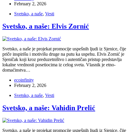
February 2, 2026
Svetsko, a naše
,
Vesti
Svetsko, a naše: Elvis Zornić
Svetsko, a naše je projekat promocije uspešnih ljudi iz Sjenice, čije
priče inspirišu i motivišu druge na putu ka uspehu. Elvis Zornić je
Sjeničak koji kroz preduzetništvo i autentičan pristup predstavlja
lokalne vrednosti posetiocima iz celog sveta. Vlasnik je etno-
domaćinstva…
ecoinfinity
February 2, 2026
Svetsko, a naše
,
Vesti
Svetsko, a naše: Vahidin Prelić
Svetsko, a naše je projekat promocije uspešnih ljudi iz Sjenice, čije