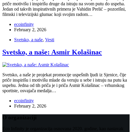
priče motivišu i inspirišu druge da istraju na svom putu do uspeha.
Jedan od takvih inspirativnih primera je Vahidin Prelić – pozorišni,
filmski i televizijski glumac koji svojim radom…
ecoinfinity
February 2, 2026
Svetsko, a naše
,
Vesti
Svetsko, a naše: Asmir Kolašinac
Svetsko, a naše je projekat promocije uspešnih ljudi iz Sjenice, čije
priče inspirišu i motivišu mlade da veruju u sebe i istraju na putu ka
uspehu. Jedna od tih priča je i priča Asmir Kolašinac – vrhunskog
sportiste, osvajača medalja…
ecoinfinity
February 2, 2026
O organizaciji
Eco Infinity je organizacija osnovana 2020. godine, kao nastavak