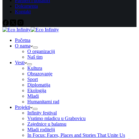
Partneri i donatori
Dokumenta
Kontakt
Početna
O nama
O organizaciji
Naš tim
Vesti
Kultura
Obrazovanje
Sport
Diplomatija
Ekologija
Mladi
Humanitarni rad
Projekti
Infinity festival
Vratimo mladicu u Grabovicu
Zajednice u balansu
Mladi roditelji
In Focus: Faces, Places and Stories That Unite Us