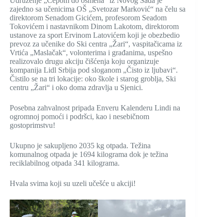
Udruženje „Čepom do osmeha“ iz Novog Sada je
zajedno sa učenicima OŠ „Svetozar Marković“ na čelu sa
direktorom Senadom Gicićem, profesorom Seadom
Tokovićem i nastavnikom Dinom Lakotom, direktorom
ustanove za sport Ervinom Latovićem koji je obezbedio
prevoz za učenike do Ski centra „Žari“, vaspitačicama iz
Vrtića „Maslačak“, volonterima i građanima, uspešno
realizovalo drugu akciju čišćenja koju organizuje
kompanija Lidl Srbija pod sloganom „Čisto iz ljubavi“.
Čistilo se na tri lokacije: oko škole i starog groblja, Ski
centru „Žari“ i oko doma zdravlja u Sjenici.
Posebna zahvalnost pripada Enveru Kalenderu Lindi na
ogromnoj pomoći i podršci, kao i nesebičnom
gostoprimstvu!
Ukupno je sakupljeno 2035 kg otpada. Težina
komunalnog otpada je 1694 kilograma dok je težina
reciklabilnog otpada 341 kilograma.
Hvala svima koji su uzeli učešće u akciji!