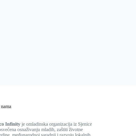
 nama
co Infinity
je omladinska organizacija iz Sjenice
svećena osnaživanju mladih, zaštiti životne
edine, međunarodnoj saradnji i razvoju lokalnih