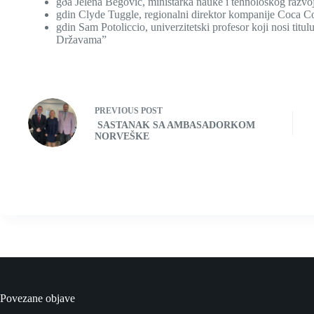
gða Jelena Begović, ministarka nauke i tehnološkog razvo
gdin Clyde Tuggle, regionalni direktor kompanije Coca C
gdin Sam Potoliccio, univerzitetski profesor koji nosi tit
Državama”
PREVIOUS
POST
SASTANAK SA AMBASADORKOM
NORVEŠKE
Povezane objave