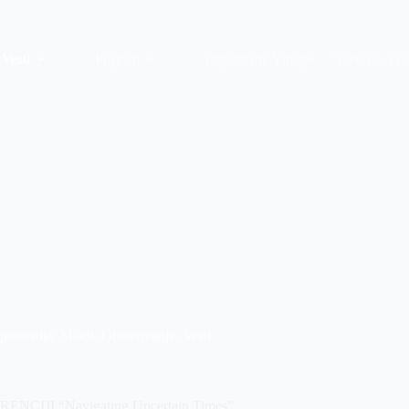
Vesti
Projekti
Diplomatic Village
Svetsko, a n
plomatija
,
Mladi
,
Obrazovanje
,
Vesti
JI “Navigating Uncertain Times”