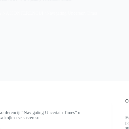
KONFERENCIJI “Navigating Uncertain Times”
O
konferenciji “Navigating Uncertain Times” u
a kojima se susreo su:
E
po
sr