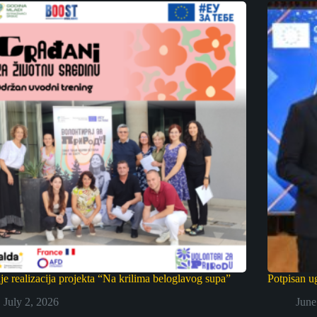
je realizacija projekta “Na krilima beloglavog supa”
Potpisan u
July 2, 2026
June