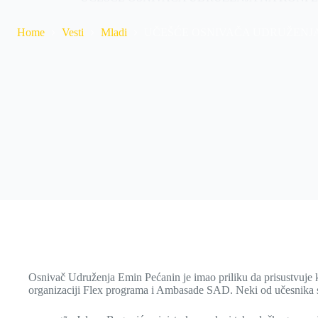
Home
Vesti
Mladi
UČEŠĆE OSNIVAČA UDRUŽENJA NA 
Osnivač Udruženja Emin Pećanin je imao priliku da prisustvuje 
organizaciji Flex programa i Ambasade SAD. Neki od učesnika s