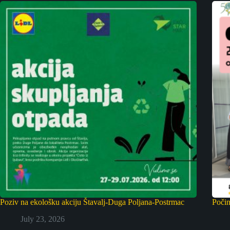
Poziv na ekološku akciju Štavalj-Duga Poljana-Postrmac
Počin
July 23, 2026