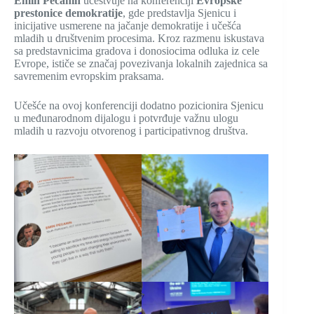
Emin Pećanin
učestvuje na konferenciji
Evropske
prestonice demokratije
, gde predstavlja Sjenicu i
inicijative usmerene na jačanje demokratije i učešća
mladih u društvenim procesima. Kroz razmenu iskustava
sa predstavnicima gradova i donosiocima odluka iz cele
Evrope, ističe se značaj povezivanja lokalnih zajednica sa
savremenim evropskim praksama.
Učešće na ovoj konferenciji dodatno pozicionira Sjenicu
u međunarodnom dijalogu i potvrđuje važnu ulogu
mladih u razvoju otvorenog i participativnog društva.