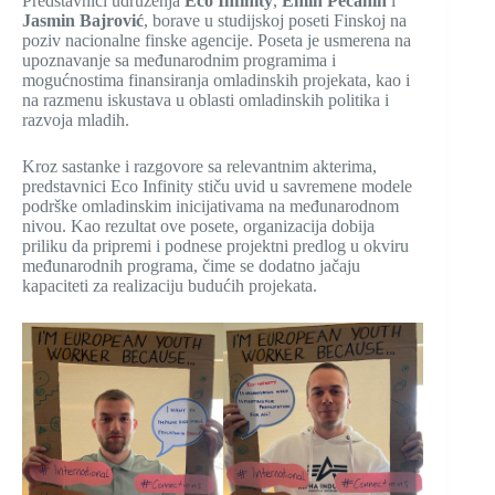
Predstavnici udruženja
Eco Infinity
,
Emin Pećanin
i
Jasmin Bajrović
, borave u studijskoj poseti Finskoj na
poziv nacionalne finske agencije. Poseta je usmerena na
upoznavanje sa međunarodnim programima i
mogućnostima finansiranja omladinskih projekata, kao i
na razmenu iskustava u oblasti omladinskih politika i
razvoja mladih.
Kroz sastanke i razgovore sa relevantnim akterima,
predstavnici Eco Infinity stiču uvid u savremene modele
podrške omladinskim inicijativama na međunarodnom
nivou. Kao rezultat ove posete, organizacija dobija
priliku da pripremi i podnese projektni predlog u okviru
međunarodnih programa, čime se dodatno jačaju
kapaciteti za realizaciju budućih projekata.