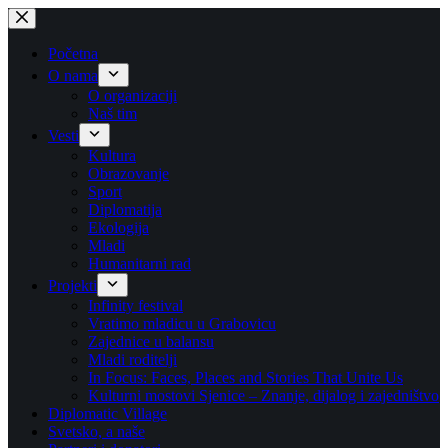
Skip
to
content
Početna
O nama
O organizaciji
Naš tim
Vesti
Kultura
Obrazovanje
Sport
Diplomatija
Ekologija
Mladi
Humanitarni rad
Projekti
Infinity festival
Vratimo mladicu u Grabovicu
Zajednice u balansu
Mladi roditelji
In Focus: Faces, Places and Stories That Unite Us
Kulturni mostovi Sjenice – Znanje, dijalog i zajedništvo
Diplomatic Village
Svetsko, a naše