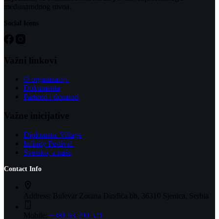
međunarodnog nivoa.
Social Icons
Važni linkovi
O organizaciji
Dokumenta
Partneri i donatori
Važne inicijative
Diplomatic Village
Infinity Festival
Svetsko, a naše
Contact Info
Address:
Bulevar Zorana Đinđića bb, 36310 Sjenica, Serbia
Mobile:
+381 63 290 521