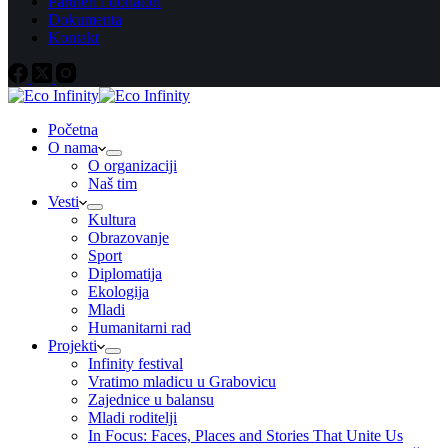
Partneri i donatori
Dokumenta
Kontakt
Početna
O nama
O organizaciji
Naš tim
Vesti
Kultura
Obrazovanje
Sport
Diplomatija
Ekologija
Mladi
Humanitarni rad
Projekti
Infinity festival
Vratimo mladicu u Grabovicu
Zajednice u balansu
Mladi roditelji
In Focus: Faces, Places and Stories That Unite Us