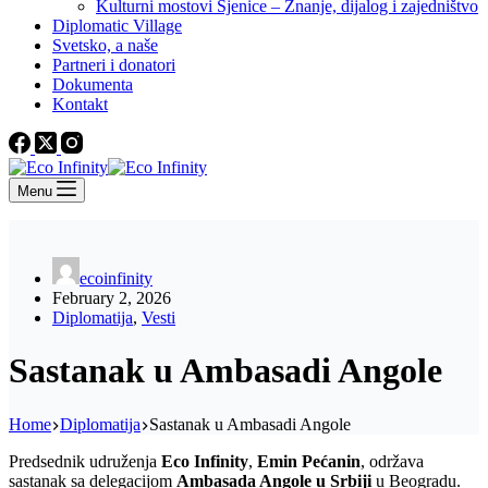
Kulturni mostovi Sjenice – Znanje, dijalog i zajedništvo
Diplomatic Village
Svetsko, a naše
Partneri i donatori
Dokumenta
Kontakt
Menu
ecoinfinity
February 2, 2026
Diplomatija
,
Vesti
Sastanak u Ambasadi Angole
Home
Diplomatija
Sastanak u Ambasadi Angole
Predsednik udruženja
Eco Infinity
,
Emin Pećanin
, održava
sastanak sa delegacijom
Ambasada Angole u Srbiji
u Beogradu.