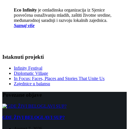
Eco Infinity
je omladinska organizacija iz Sjenice
posvećena osnaživanju mladih, zaštiti životne sredine,
međunarodnoj saradnji i razvoju lokalnih zajednica.
Saznaj više
Istaknuti projekti
Infinity Festival
Diplomatic Village
In Focus: Faces, Places and Stories That Unite Us
Zajednice u balansu
Povezane objave
GDE ŽIVI BELOGLAVI SUP?
August 7, 2026