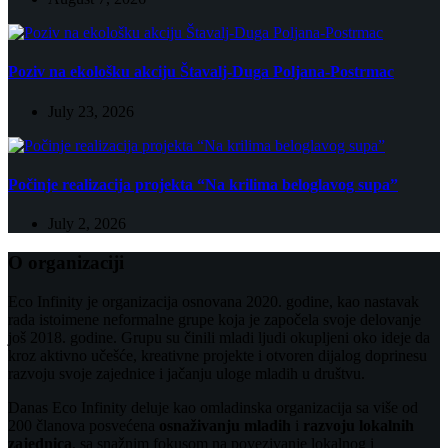
Poziv na ekološku akciju Štavalj-Duga Poljana-Postrmac
July 23, 2026
Počinje realizacija projekta “Na krilima beloglavog supa”
July 2, 2026
O organizaciji
Eco Infinity je organizacija osnovana 2020. godine, kao nastavak
rada istoimene neformalne grupe koja je započela svoje delovanje
još 2018. godine. Grupu su činili mladi ljudi okupljeni oko ideje da
kroz aktivno učešće, kreativne projekte i otvoren dijalog doprinesu
razvoju svoje zajednice i jačanju uloge mladih u društvu.
Danas Eco Infinity deluje kao omladinska organizacija sa više od
200 članova posvećena
osnaživanju mladih
i
razvoju lokalnih
zajednica
, sa snažnim fokusom na povezivanje lokalnog i