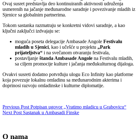
Ovaj susret predstavlja deo kontinuiranih aktivnosti udruženja
usmerenih na jačanje međunarodne saradnje i povezivanje mladih iz
Sjenice sa globalnim partnerima.
Tokom sastanka razmatraju se konkretni vidovi saradnje, a kao
ključni zaključci izdvajaju se:
moguća poseta delegacije Ambasade Angole
Festivalu
mladih u Sjenici
, kao i učešće u projektu
„Park
prijateljstva“
i na svečanom otvaranju festivala,
postavljanje
štanda Ambasade Angole
na Festivalu mladih,
sa ciljem promocije kulture i jačanja međukulturnog dijaloga.
Ovakvi susreti dodatno potvrđuju ulogu Eco Infinity kao platforme
koja povezuje lokalnu omladinu sa međunarodnim akterima i
doprinosi razvoju omladinske i kulturne diplomatije.
Previous
Post
Potpisan ugovor „Vratimo mladicu u Grabovicu“
Next
Post
Sastanak u Ambasadi Finske
O nama