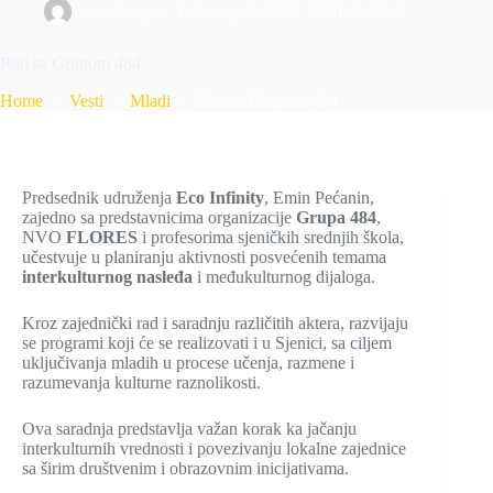
ecoinfinity
February 2, 2026
Mladi
,
Vesti
Rad sa Grupom 484
Home
Vesti
Mladi
Rad sa Grupom 484
Predsednik udruženja
Eco Infinity
, Emin Pećanin,
zajedno sa predstavnicima organizacije
Grupa 484
,
NVO
FLORES
i profesorima sjeničkih srednjih škola,
učestvuje u planiranju aktivnosti posvećenih temama
interkulturnog nasleđa
i međukulturnog dijaloga.
Kroz zajednički rad i saradnju različitih aktera, razvijaju
se programi koji će se realizovati i u Sjenici, sa ciljem
uključivanja mladih u procese učenja, razmene i
razumevanja kulturne raznolikosti.
Ova saradnja predstavlja važan korak ka jačanju
interkulturnih vrednosti i povezivanju lokalne zajednice
sa širim društvenim i obrazovnim inicijativama.