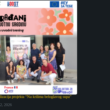
alizacija projekta “Na krilima beloglavog supa”
 2, 2026