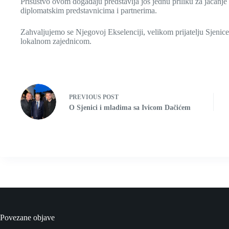
Prisustvo ovom događaju predstavlja još jednu priliku za jačanje
diplomatskim predstavnicima i partnerima.
Zahvaljujemo se Njegovoj Ekselenciji, velikom prijatelju Sjenice,
lokalnom zajednicom.
PREVIOUS
POST
O Sjenici i mladima sa Ivicom Dačićem
Povezane objave