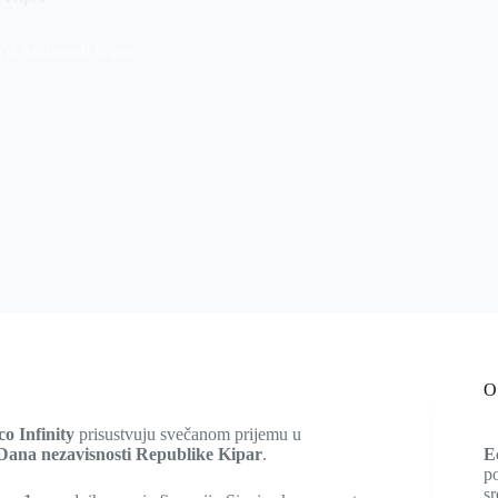
m u Ambasadi Kipra
O
co Infinity
prisustvuju svečanom prijemu u
Dana nezavisnosti Republike Kipar
.
E
po
sr