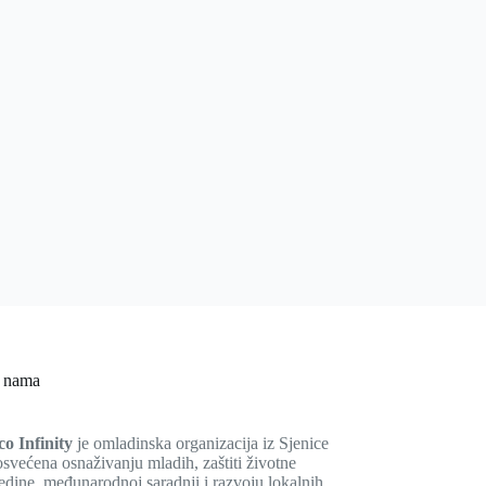
 nama
co Infinity
je omladinska organizacija iz Sjenice
svećena osnaživanju mladih, zaštiti životne
edine, međunarodnoj saradnji i razvoju lokalnih