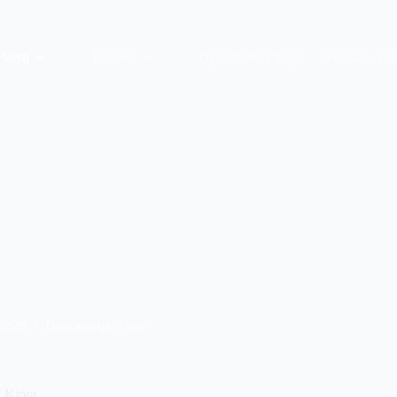
Vesti
Projekti
Diplomatic Village
Svetsko, a n
 2026
Diplomatija
,
Vesti
 Kipra