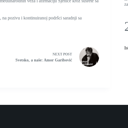
 međunarodnih veza i afirmaciju Sjenice kroz susrete sa
z
 na pozivu i kontinuiranoj podršci saradnji sa
Is
NEXT
POST
Svetsko, a naše: Amor Garibović