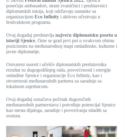
U okviru
Festival mladih Sjenica 2022
, Sjenicu
posećuju ambasadori, strani zvaničnici i predstavnici
diplomatskih misija, koji održavaju sastanke sa
organizacijom
Eco Infinity
i aktivno učestvuju u
festivalskom programu.
Ovaj događaj predstavlja
najveću diplomatsku posetu u
istoriji Sjenice
, čime se grad prvi put u ovakvom obimu
pozicionira na međunarodnoj mapi omladinske, kulturne i
javne diplomatije.
Ostvareni susreti i učešće diplomatskih predstavnika
rezultat su dugogodišnjeg rada, posvećenosti i energije
omladine Sjenice i organizacije Eco Infinity, kao i
otvorenosti međunarodnih partnera za saradnju sa
lokalnom zajednicom.
Ovaj događaj označava početak dugoročnih
međunarodnih partnerstava i potvrđuje potencijal Sjenice
kao mesta dijaloga, saradnje i povezivanja mladih sa
svetom.