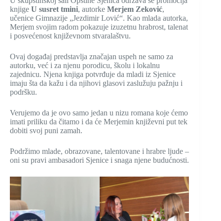
U skupštinskoj sali Opštine Sjenica održava se promocija
knjige
U susret tmini
, autorke
Merjem Zeković
,
učenice Gimnazije „Jezdimir Lović“. Kao mlada autorka,
Merjem svojim radom pokazuje izuzetnu hrabrost, talenat
i posvećenost književnom stvaralaštvu.
Ovaj događaj predstavlja značajan uspeh ne samo za
autorku, već i za njenu porodicu, školu i lokalnu
zajednicu. Njena knjiga potvrđuje da mladi iz Sjenice
imaju šta da kažu i da njihovi glasovi zaslužuju pažnju i
podršku.
Verujemo da je ovo samo jedan u nizu romana koje ćemo
imati priliku da čitamo i da će Merjemin književni put tek
dobiti svoj puni zamah.
Podržimo mlade, obrazovane, talentovane i hrabre ljude –
oni su pravi ambasadori Sjenice i snaga njene budućnosti.