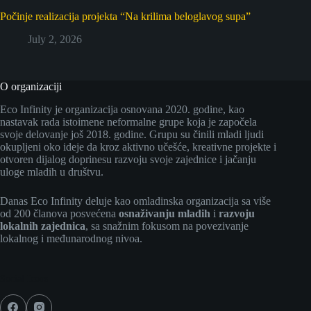
Počinje realizacija projekta “Na krilima beloglavog supa”
July 2, 2026
O organizaciji
Eco Infinity je organizacija osnovana 2020. godine, kao
nastavak rada istoimene neformalne grupe koja je započela
svoje delovanje još 2018. godine. Grupu su činili mladi ljudi
okupljeni oko ideje da kroz aktivno učešće, kreativne projekte i
otvoren dijalog doprinesu razvoju svoje zajednice i jačanju
uloge mladih u društvu.
Danas Eco Infinity deluje kao omladinska organizacija sa više
od 200 članova posvećena
osnaživanju mladih
i
razvoju
lokalnih zajednica
, sa snažnim fokusom na povezivanje
lokalnog i međunarodnog nivoa.
Social Icons