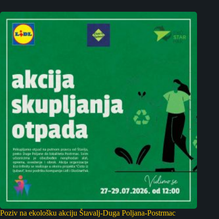
Poziv na ekološku akciju Štavalj-Duga Poljana-Postrmac